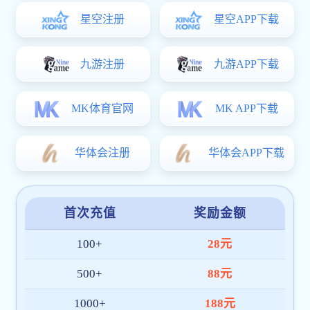
2012年今天回顾科比季后赛告别战42分5
板的传奇时刻
2012年4月28日，科比·布莱恩特在季后赛首轮的告别
战中以42分5篮板的壮丽表现，向全世界展示了他的
传奇风采。这场比赛不仅是他职业生涯的一次重要转
折，也是湖人队历史上一个难以磨灭的记忆。尽管球
队最终未能晋级，但科比在这场比赛中的拼搏精神和
卓越表现，让所有球迷感受到了一位篮球巨星的韧性
与决心。本文将从四个方面回顾这一传奇时刻：科比
的个人表现、比赛的重要性、对湖人队的影响以及整
个NBA历史上的意义。通过对这些方面的深入探讨，