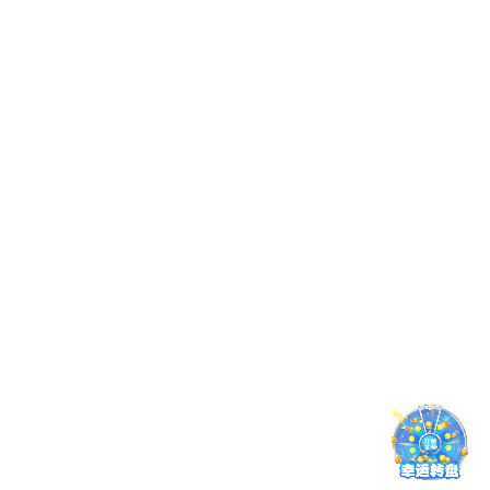
年轻球员积累了宝贵经验。
此外，这场比赛也是许多湖人球迷心目中的“最后一
舞”。作为球队绝对核心，科比代表着湖人的辉煌历
史，而这场告别战则是他职业生涯的一次重要总结。
在这个特殊时刻，无数支持者聚集在一起，为他们心
爱的偶像送行，共同见证这一伟大的瞬间。
尽管没能继续杀入季后赛，但这场比赛让大家看到了
希望与未来。湖人有着丰厚的传统，而新一代球员将
在此基础上不断成长，他们将承载起继承和发扬光大
湖人精神的重要使命。这种传承不仅仅是一种责任，
更是一种荣耀。
3、对湖人队的影响